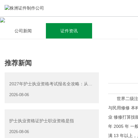
公司新闻
证件资讯
关于我们
新闻资讯
集研发，设计，制造，安装于一体，多元化的定制需求，为上
全自动流水线规模化生产，准时按期交货，年生产能力超过
推荐新闻
千家企业提供过专业定制服务！
40W万方米以上，拥有遍布全国的商务合作伙伴和较为完善的
经营渠道。
2027年护士执业资格考试报名全攻略：从条
查看详情
件到流程一文说清楚
2026-08-06
查看详情
世界二级注册组
与民用修修 本科及
业 修修打算技
护士执业资格证护士职业资格是指
年 2005 年 
2026-08-06
满 13 年以