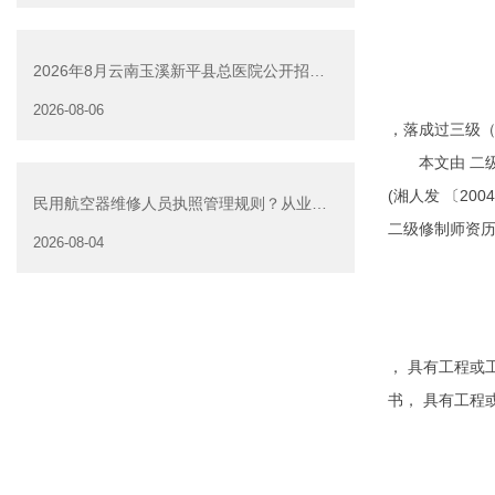
2026年8月云南玉溪新平县总医院公开招聘
扬武镇大开门社区卫
2026-08-06
，落成过三级（
本文由 二级修
(湘人发 〔2
民用航空器维修人员执照管理规则？从业资
二级修制师资历
格证书有哪些
2026-08-04
， 具有工程或
书， 具有工程