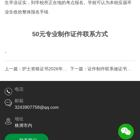
生卒业证实，到学校所正在地的考点报名。学校可认为本校应届卒
业生收拾整体报名手续
50元专业制作证件联系方式
。
上一篇：
护士资格证书2026年银
下一篇：
证件制作联系做证书证
川公立医院招聘护士岗位及条件
件联系
电话
邮箱
3243907758@qq.com
地址
株洲市内