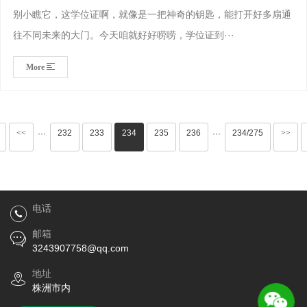
别小瞧它，这学位证啊，就像是一把神奇的钥匙，能打开好多扇通
往不同未来的大门。今天咱就好好唠唠，学位证到···
More
<<
232
233
234
235
236
234/275
>>
···
···
电话
邮箱
3243907758@qq.com
地址
株洲市内