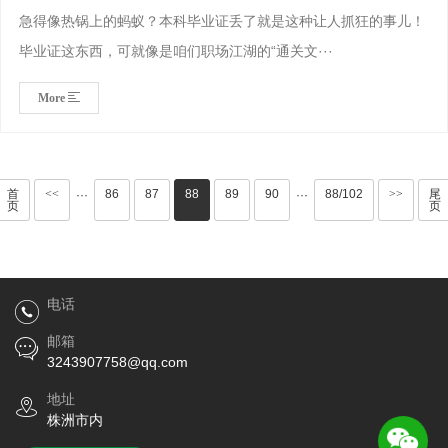
急得像热锅上的蚂蚁？本科毕业证丢了就是这种让人抓狂的事儿！
毕业证这东西，可就像是咱们职场江湖的“通关文···
More
首
<<
86
87
88
89
90
88/102
>>
尾
···
···
页
页
电话
邮箱
3243907758@qq.com
地址
株洲市内